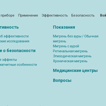
 приборе
Применение
Эффективность
Безопасность
Во
тивность
Показания
об эффективности
Мигрень без ауры / Обычная
ские исследования
мигрень
Мигрень с аурой
 о безопасности
Ретинальная мигрень
Эпизодическая мигрень
е эффекты
Хроническая мигрень
магнитные особенности
Медицинские центры
Вопросы