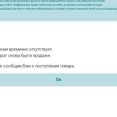
ие любых материалов и данных сайта разрешается только с письменного согласия
ии сайта. Информация, представленная на сайте, не должна использоваться для
ьной диагностики и лечения заболеваний и не может служить заменой очной консультации вр
ния временно отсутствует.
рат снова был в продаже.
е сообщим Вам о поступлении товара.
Ок