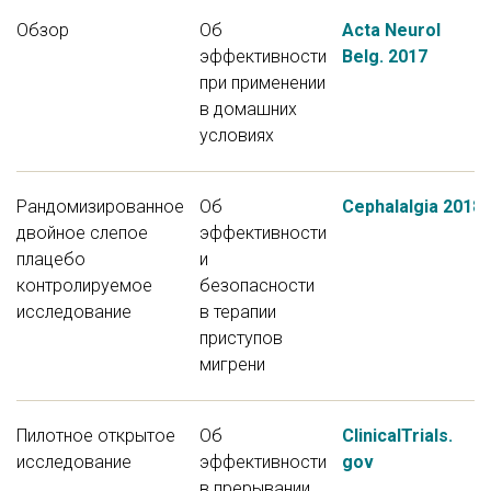
Обзор
Об
Acta Neurol
эффективности
Belg. 2017
при применении
в домашних
условиях
Рандомизированное
Об
Cephalalgia 2018
двойное слепое
эффективности
плацебо
и
контролируемое
безопасности
исследование
в терапии
приступов
мигрени
Пилотное открытое
Об
ClinicalTrials.
исследование
эффективности
gov
в прерывании