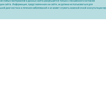
ие любых материалов и данных сайта разрешается только с письменного согласия
ии сайта. Информация, представленная на сайте, не должна использоваться для
ьной диагностики и лечения заболеваний и не может служить заменой очной консультации вр