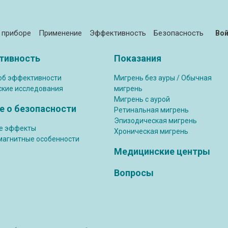
 приборе
Применение
Эффективность
Безопасность
Во
тивность
Показания
об эффективности
Мигрень без ауры / Обычная
ские исследования
мигрень
Мигрень с аурой
 о безопасности
Ретинальная мигрень
Эпизодическая мигрень
е эффекты
Хроническая мигрень
магнитные особенности
Медицинские центры
Вопросы